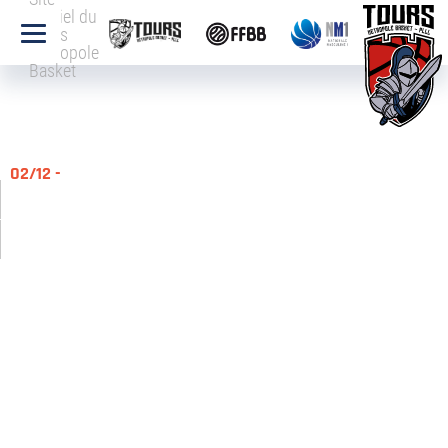
officiel du
Tours
Métropole
Basket
02/12 -