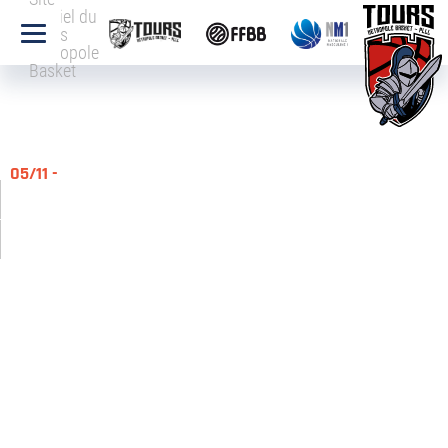
officiel du
Tours
Métropole
Basket
05/11 -