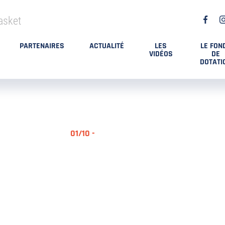
asket
PARTENAIRES
ACTUALITÉ
LES
LE FON
VIDÉOS
DE
DOTATI
01/10 -
RÉSUMÉ MA
DES PLAYO