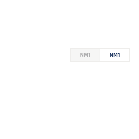
HOUSE
NM1
NM1
 LE
E DU
 JEU
FOIRE
2026