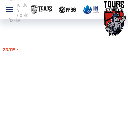
officiel du
Tours
Métropole
Basket
23/09 -