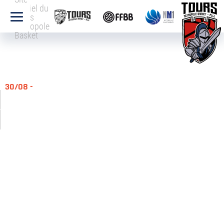
officiel du
Tours
Métropole
Basket
30/08 -