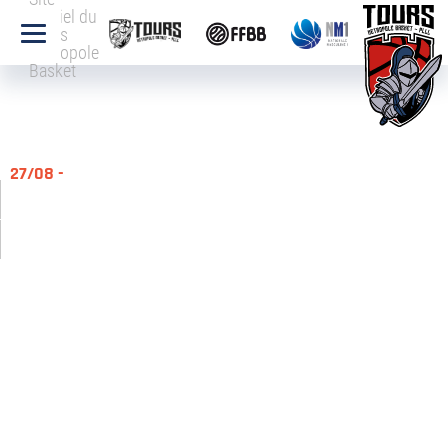
officiel du
Tours
Métropole
Basket
27/08 -