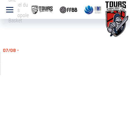
officiel du
Tours
Métropole
Basket
07/08 -