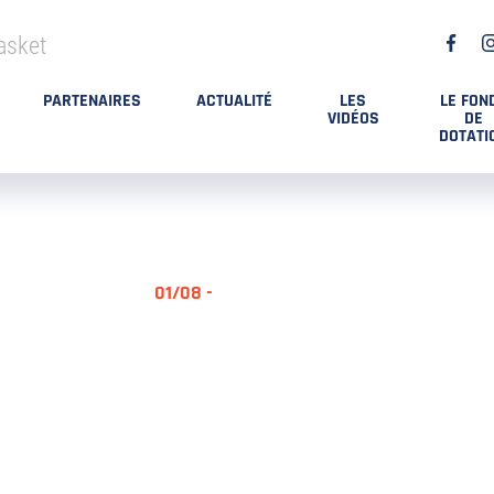
asket
PARTENAIRES
ACTUALITÉ
LES
LE FON
VIDÉOS
DE
DOTATI
01/08 -
RÉSUMÉ MA
DES PLAYO