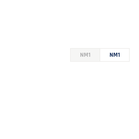
HOUSE
NM1
NM1
 LE
E DU
 JEU
FOIRE
2026