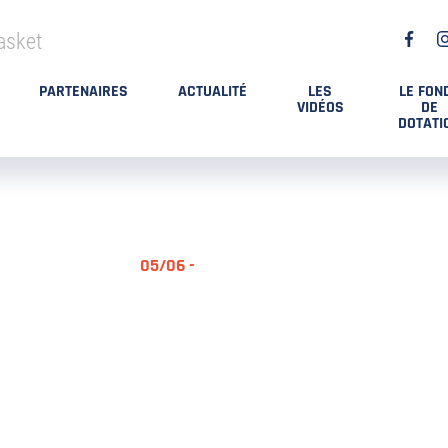
asket
PARTENAIRES
ACTUALITÉ
LES
LE FON
VIDÉOS
DE
DOTATI
05/06 -
RÉSUMÉ MA
DES PLAYO