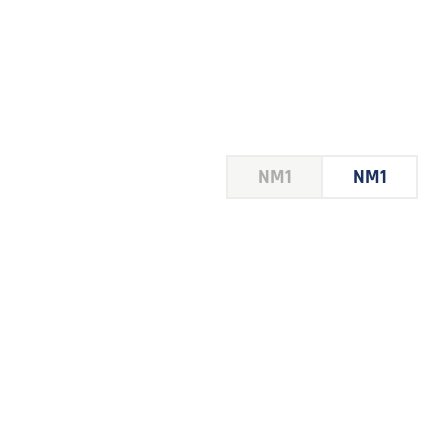
HOUSE
NM1
NM1
 LE
E DU
 JEU
FOIRE
2026