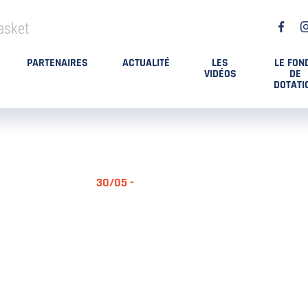
asket
PARTENAIRES
ACTUALITÉ
LES
LE FON
VIDÉOS
DE
DOTATI
30/05 -
RÉSUMÉ MA
DES PLAYO