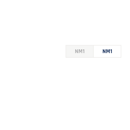
HOUSE
NM1
NM1
 LE
E DU
 JEU
FOIRE
2026