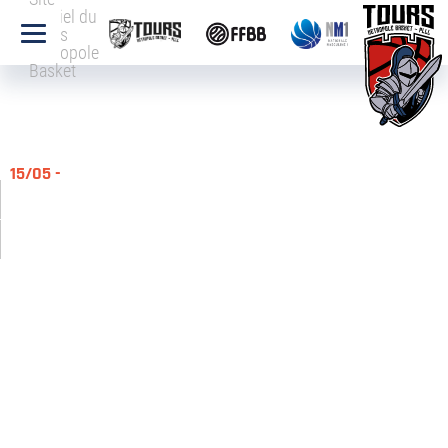
officiel du
Tours
Métropole
Basket
15/05 -