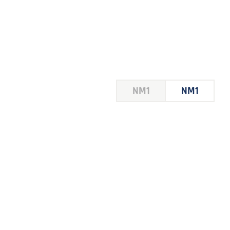
HOUSE
NM1
NM1
 LE
E DU
 JEU
FOIRE
2026