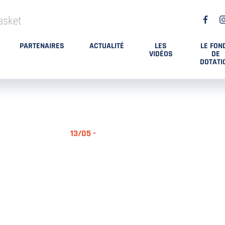
asket
PARTENAIRES
ACTUALITÉ
LES
LE FON
VIDÉOS
DE
DOTATI
13/05 -
RÉSUMÉ MA
DES PLAYO