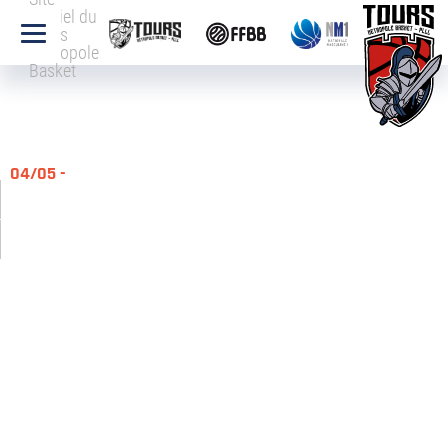
officiel du
Tours
Métropole
Basket
04/05 -