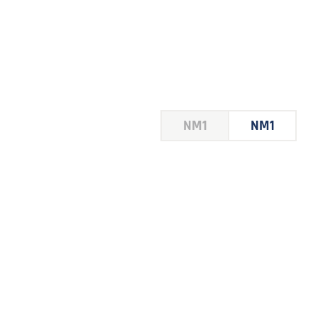
HOUSE
NM1
NM1
 LE
E DU
 JEU
FOIRE
2026