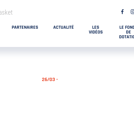
asket
PARTENAIRES
ACTUALITÉ
LES
LE FON
VIDÉOS
DE
DOTATI
26/03 -
RÉSUMÉ MA
DES PLAYO