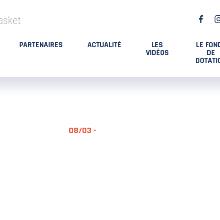
asket
PARTENAIRES
ACTUALITÉ
LES
LE FON
VIDÉOS
DE
DOTATI
08/03 -
RÉSUMÉ MA
DES PLAYO