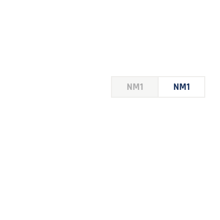
HOUSE
NM1
NM1
 LE
E DU
 JEU
FOIRE
2026