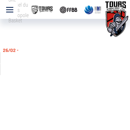
officiel du
Tours
Métropole
Basket
26/02 -