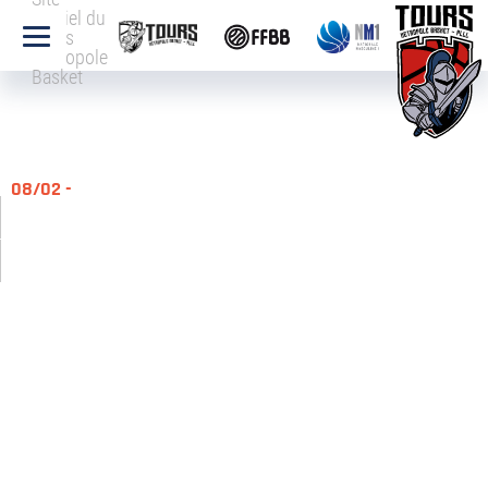
officiel du
Tours
Métropole
Basket
08/02 -