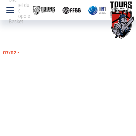
officiel du
Tours
Métropole
Basket
07/02 -