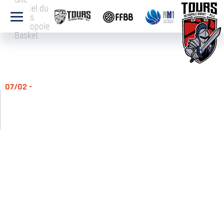
officiel du
Tours
Métropole
Basket
07/02 -