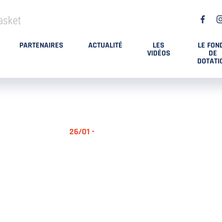
asket
PARTENAIRES
ACTUALITÉ
LES
LE FON
VIDÉOS
DE
DOTATI
26/01 -
RÉSUMÉ MA
DES PLAYO