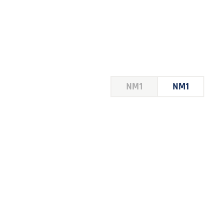
HOUSE
NM1
NM1
 LE
E DU
 JEU
FOIRE
2026