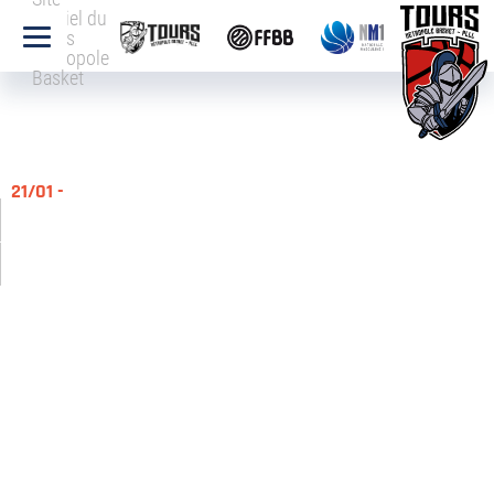
officiel du
Tours
Métropole
Basket
21/01 -