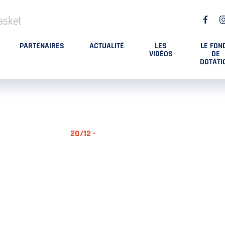
asket
PARTENAIRES
ACTUALITÉ
LES
LE FON
VIDÉOS
DE
DOTATI
20/12 -
RÉSUMÉ MA
DES PLAYO