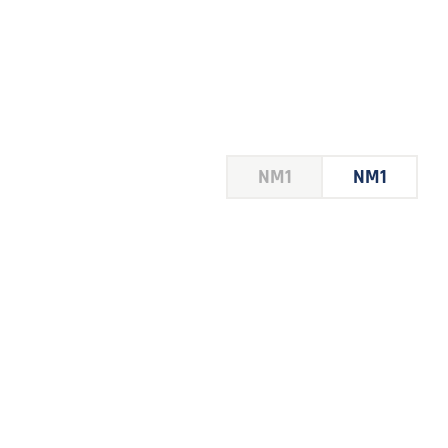
HOUSE
NM1
NM1
 LE
E DU
 JEU
FOIRE
2026