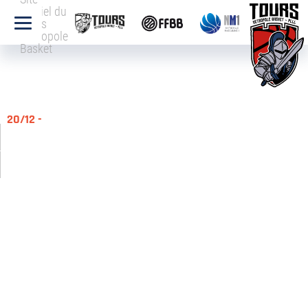
officiel du
Tours
Métropole
Basket
20/12 -