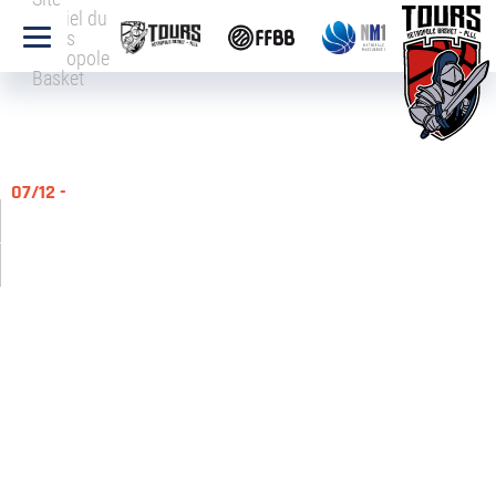
officiel du
Tours
Métropole
Basket
07/12 -