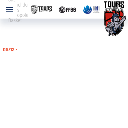
officiel du
Tours
Métropole
Basket
05/12 -