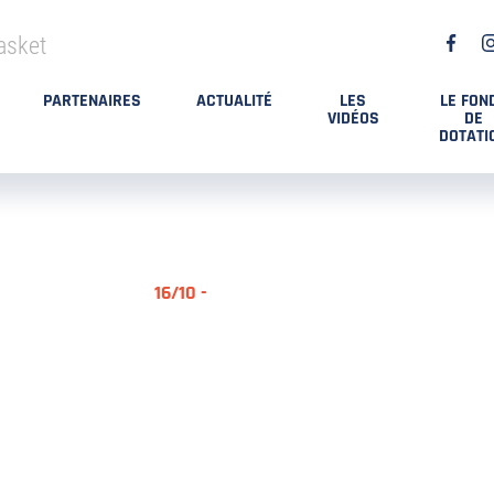
asket
PARTENAIRES
ACTUALITÉ
LES
LE FON
VIDÉOS
DE
DOTATI
16/10 -
RÉSUMÉ MA
DES PLAYO