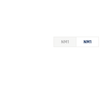
HOUSE
NM1
NM1
 LE
E DU
 JEU
FOIRE
2026