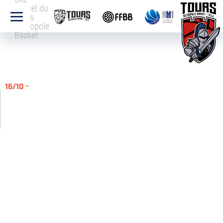
officiel du
Tours
Métropole
Basket
16/10 -