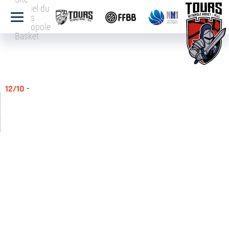
officiel du
Tours
Métropole
Basket
12/10 -