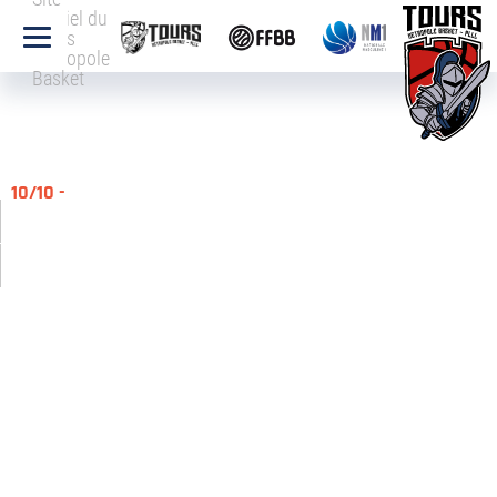
officiel du
Tours
Métropole
Basket
10/10 -