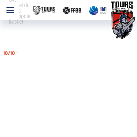
officiel du
Tours
Métropole
Basket
10/10 -