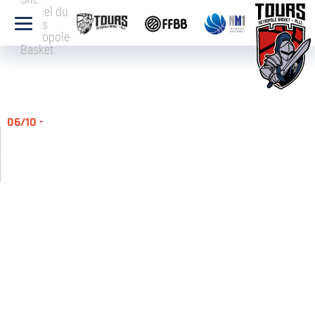
officiel du
Tours
Métropole
Basket
06/10 -