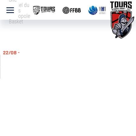
officiel du
Tours
Métropole
Basket
22/08 -