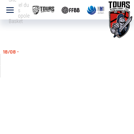
officiel du
Tours
Métropole
Basket
18/08 -