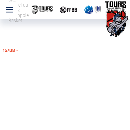
officiel du
Tours
Métropole
Basket
15/08 -