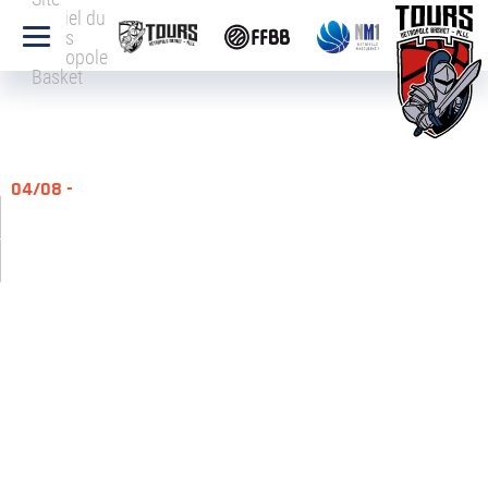
officiel du
Tours
Métropole
Basket
04/08 -