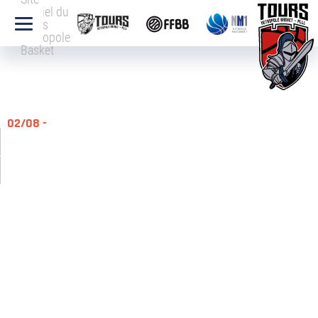
officiel du
Tours
Métropole
Basket
02/08 -