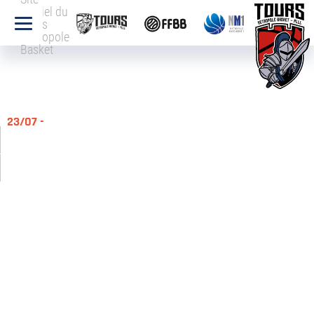
officiel du
Tours
Métropole
Basket
23/07 -