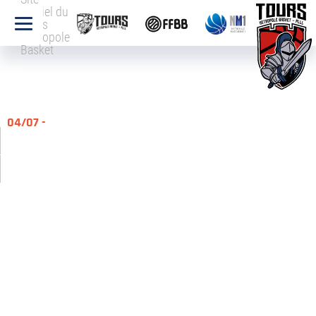
officiel du
Tours
Métropole
Basket
04/07 -