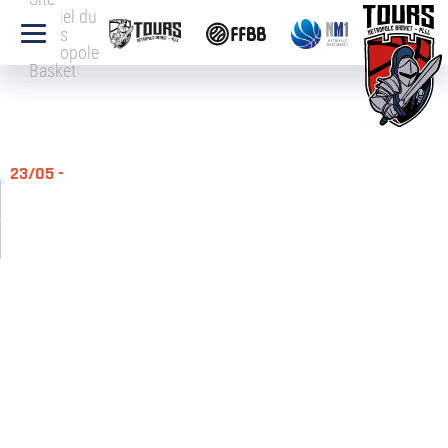
officiel du
Tours
Métropole
Basket
23/05 -