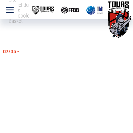
officiel du
Tours
Métropole
Basket
07/05 -