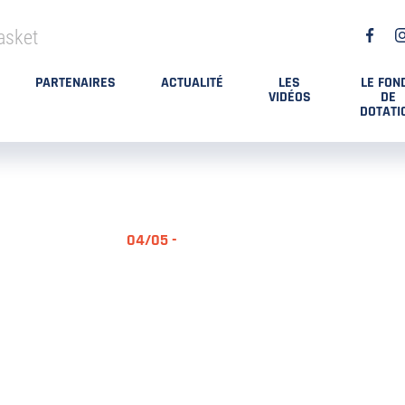
asket
PARTENAIRES
ACTUALITÉ
LES
LE FON
VIDÉOS
DE
DOTATI
04/05 -
RÉSUMÉ MA
DES PLAYO