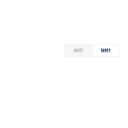
HOUSE
NM1
NM1
 LE
E DU
 JEU
FOIRE
2026