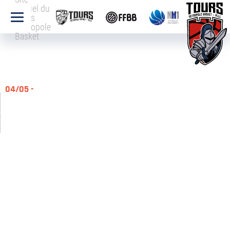
officiel du
Tours
Métropole
Basket
04/05 -