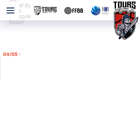
officiel du
Tours
Métropole
Basket
04/05 -