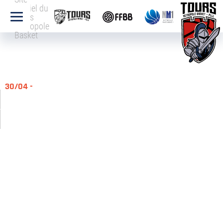
officiel du
Tours
Métropole
Basket
30/04 -