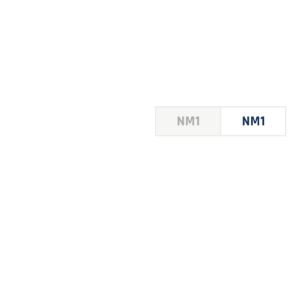
HOUSE
NM1
NM1
 LE
E DU
 JEU
FOIRE
2026