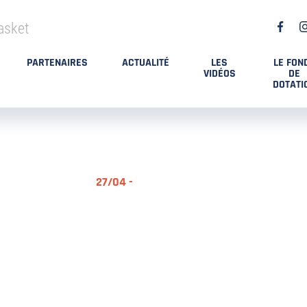
asket
PARTENAIRES
ACTUALITÉ
LES
LE FON
VIDÉOS
DE
DOTATI
27/04 -
RÉSUMÉ MA
DES PLAYO