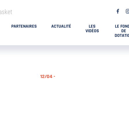
asket
PARTENAIRES
ACTUALITÉ
LES
LE FON
VIDÉOS
DE
DOTATI
12/04 -
RÉSUMÉ MA
DES PLAYO