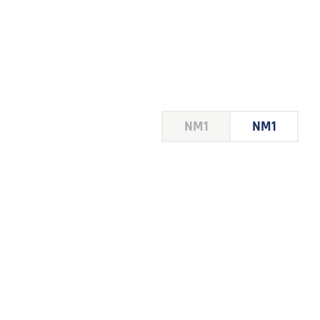
HOUSE
NM1
NM1
 LE
E DU
 JEU
FOIRE
2026