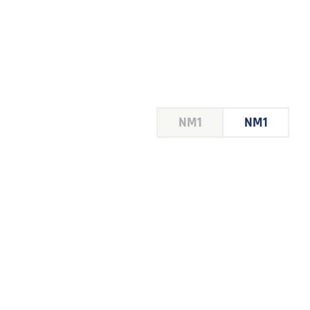
HOUSE
NM1
NM1
 LE
E DU
 JEU
FOIRE
2026