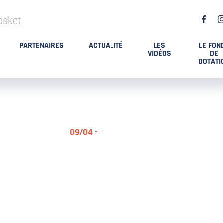
asket
PARTENAIRES
ACTUALITÉ
LES
LE FON
VIDÉOS
DE
DOTATI
09/04 -
RÉSUMÉ MA
DES PLAYO