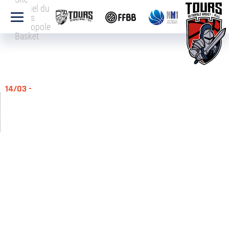
officiel du
Tours
Métropole
Basket
14/03 -