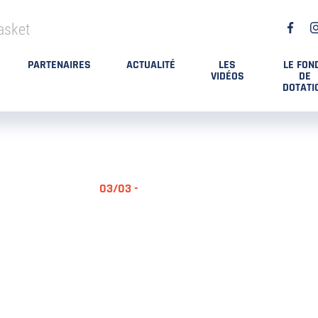
asket
PARTENAIRES
ACTUALITÉ
LES
LE FON
VIDÉOS
DE
DOTATI
03/03 -
RÉSUMÉ MA
DES PLAYO