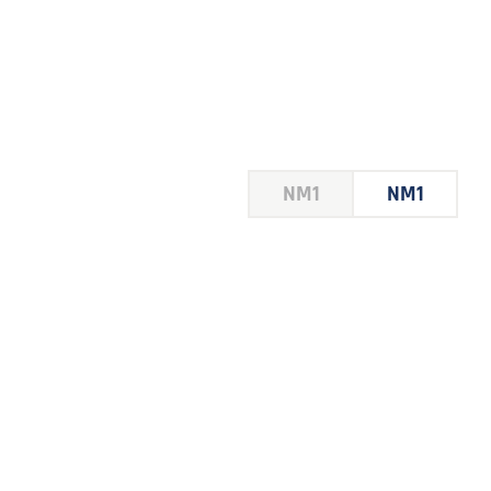
HOUSE
NM1
NM1
 LE
E DU
 JEU
FOIRE
2026