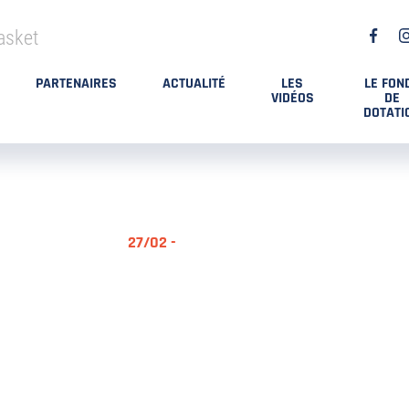
asket
PARTENAIRES
ACTUALITÉ
LES
LE FON
VIDÉOS
DE
DOTATI
27/02 -
RÉSUMÉ MA
DES PLAYO