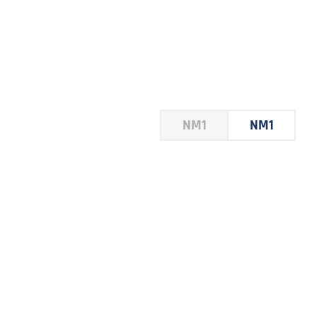
HOUSE
NM1
NM1
 LE
E DU
 JEU
FOIRE
2026